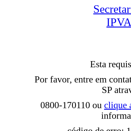
Secreta
IPVA
Esta requis
Por favor, entre em cont
SP atra
0800-170110 ou
clique 
informa
código de erro: